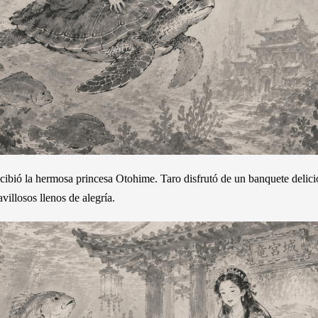
recibió la hermosa princesa Otohime. Taro disfrutó de un banquete delici
villosos llenos de alegría.