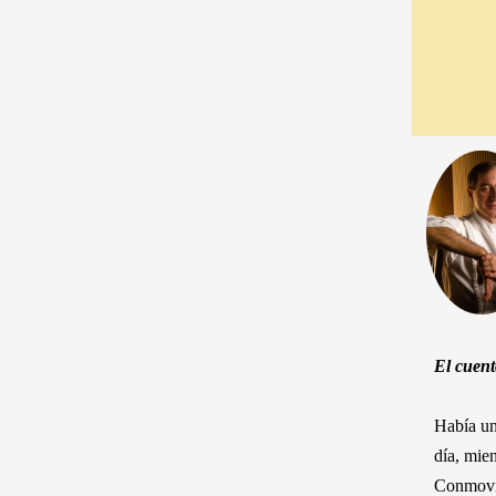
El cuen
Había un
día, mie
Conmovid