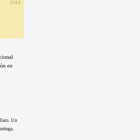
25.8.2
cional
ión en
 Taro. Un
ortuga.