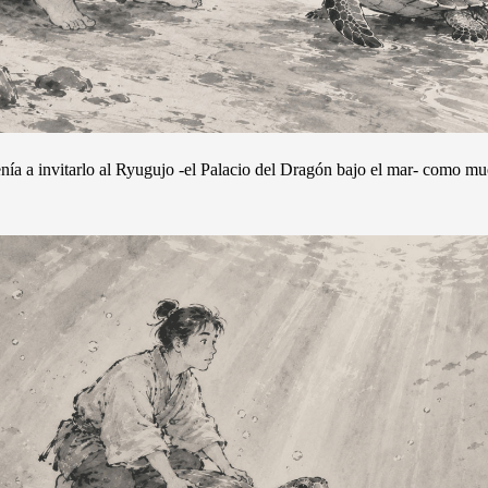
nía a invitarlo al Ryugujo -el Palacio del Dragón bajo el mar- como mu