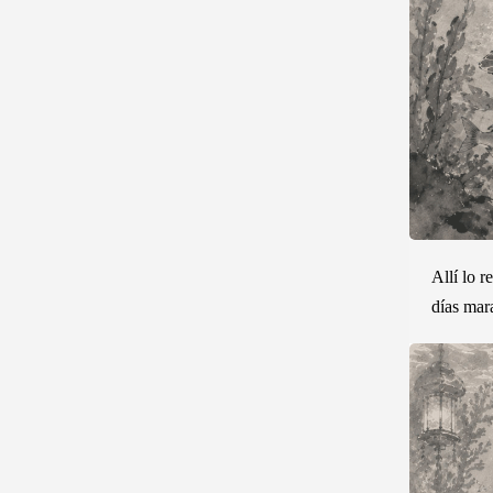
Allí lo 
días mara